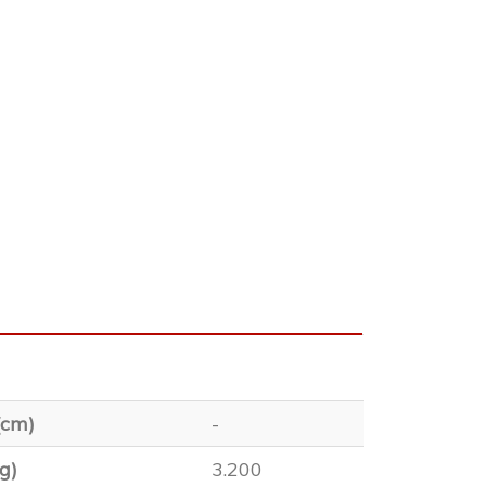
(cm)
-
g)
3.200