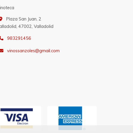
inoteca
Plaza San Juan, 2
alladolid,
47002,
Valladolid
983291456
vinossanzoles
gmail.com