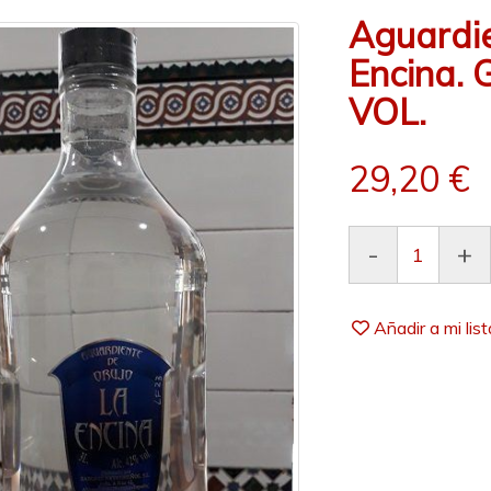
Aguardie
Encina. 
VOL.
29,20 €
-
+
Añadir a mi lis