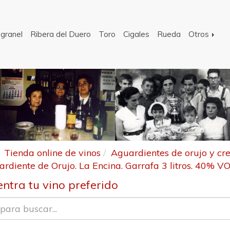
 granel
Ribera del Duero
Toro
Cigales
Rueda
Otros
Tienda online de vinos
Aguardientes de orujo y c
rdiente de Orujo. La Encina. Garrafa 3 litros. 40% VO
ntra tu vino preferido