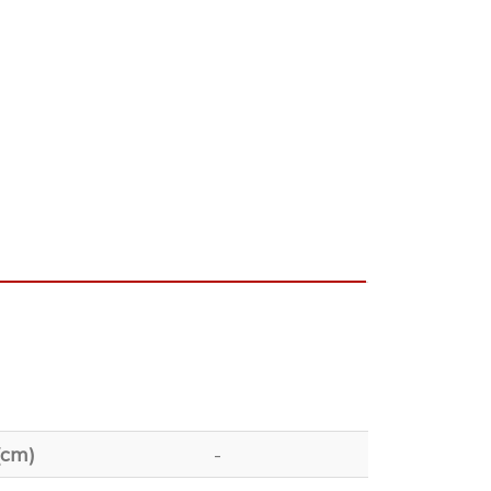
(cm)
-