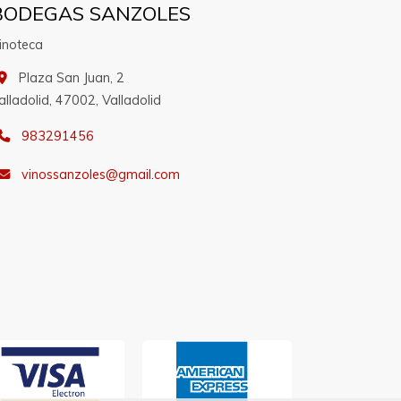
BODEGAS SANZOLES
inoteca
Plaza San Juan, 2
alladolid,
47002,
Valladolid
983291456
vinossanzoles
gmail.com