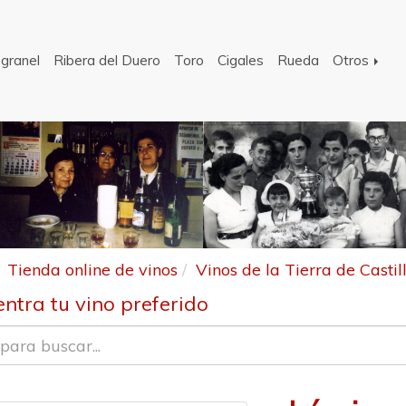
 granel
Ribera del Duero
Toro
Cigales
Rueda
Otros
Tienda online de vinos
Vinos de la Tierra de Castil
ntra tu vino preferido