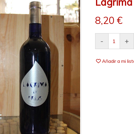
Lágrima 
8,20 €
-
+
Añadir a mi lis