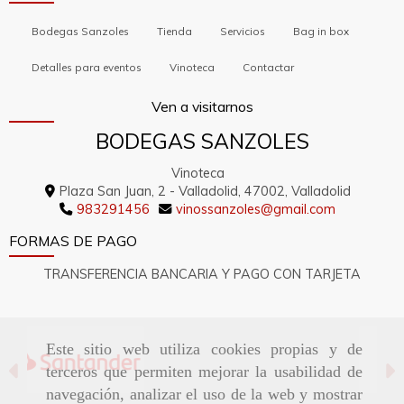
Bodegas Sanzoles
Tienda
Servicios
Bag in box
Detalles para eventos
Vinoteca
Contactar
Ven a visitarnos
BODEGAS SANZOLES
Vinoteca
Plaza San Juan, 2 -
Valladolid,
47002,
Valladolid
983291456
vinossanzoles
gmail.com
FORMAS DE PAGO
TRANSFERENCIA BANCARIA Y PAGO CON TARJETA
Este sitio web utiliza cookies propias y de
Anterior
S
terceros que permiten mejorar la usabilidad de
navegación, analizar el uso de la web y mostrar