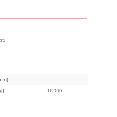
tro
(cm)
-
g)
16.000