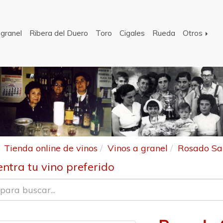
 granel
Ribera del Duero
Toro
Cigales
Rueda
Otros
Tienda online de vinos
Vinos a granel
Rosado San
ntra tu vino preferido