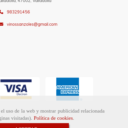
alladolid,
47002,
Valladolid
983291456
vinossanzoles
gmail.com
r el uso de la web y mostrar publicidad relacionada
ginas visitadas).
Política de cookies
.