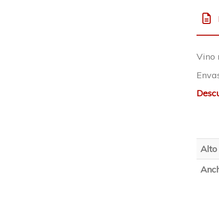
Vino 
Envas
Descu
Alto
Anch