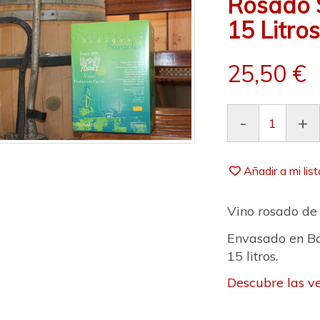
Rosado 
15 Litro
25,50 €
-
+
Añadir a mi lis
Vino rosado de 
Envasado en Bag
15 litros.
Descubre las ve